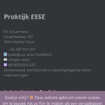
Praktijk ESSE
Els Schuermans
Hasseltsebaan 162
3940 Hechtel-Eksel
+32 487 907 947
praktijk.es-se.be (hoofdsite)
info@es-se.be
BE0826.864.325
Eenmanszaak met bijzondere vrijstellingsregeling kleine
ondernemingen
Portretfoto's door
Puur Liesje
Koekje erbij?
Deze website gebruikt enkele cookies
om je bezoek net zo fijn te maken als een versgebakken