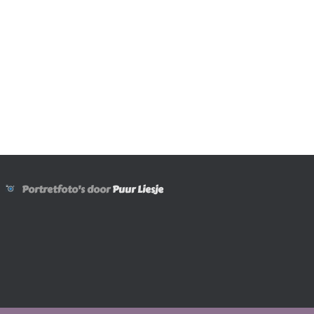
Portretfoto's door
Puur Liesje