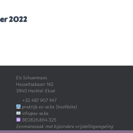
er 2022
Els Schuermans
Hasseltsebaan 162
3940 Hechtel-Eksel
+32 487 907 947
praktijk.es-se.be (hoofdsite)
info@es-se.be
BE0826.864.325
Eenmanszaak met bijzondere vrijstellingsregeling
kleine ondernemingen